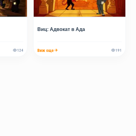
Виц: Адвокат в Ада
Виж още
124
191