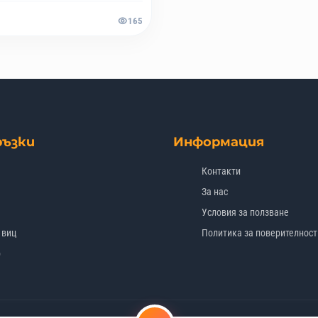
165
ръзки
Информация
Контакти
За нас
Условия за ползване
 виц
Политика за поверителност
p