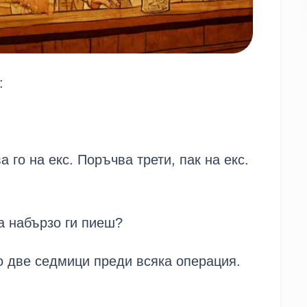
:
 го на екс. Поръчва трети, пак на екс. 
ка набързо ги пиеш?
о две седмици преди всяка операция. 