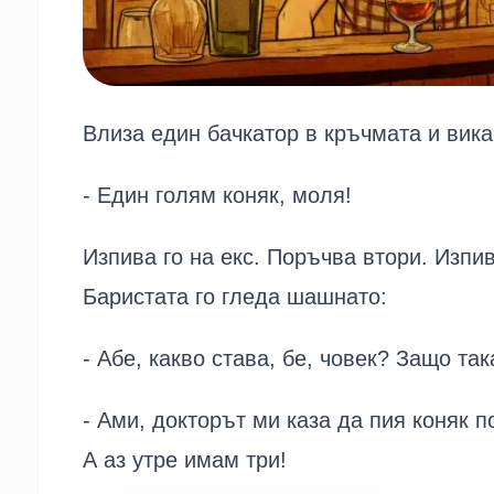
Влиза един бачкатор в кръчмата и вика
- Един голям коняк, моля!
Изпива го на екс. Поръчва втори. Изпива
Баристата го гледа шашнато:
- Абе, какво става, бе, човек? Защо та
- Ами, докторът ми каза да пия коняк п
А аз утре имам три!