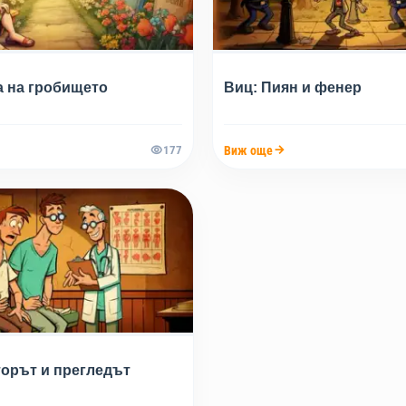
а на гробището
Виц: Пиян и фенер
Виж още
177
торът и прегледът