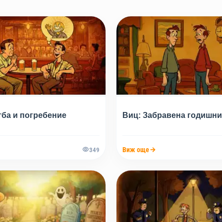
тба и погребение
Виц: Забравена годишн
Виж още
349