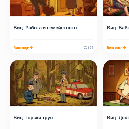
Виц: Работа и семейството
Виц: Баб
Виж още
Виж още
197
Виц: Горски труп
Виц: Док