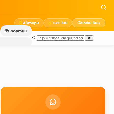
Автори
ТОП 100
Кажи виц
⚽
Спортни