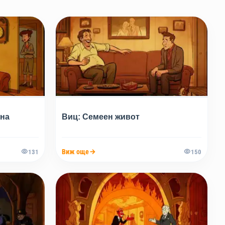
ина
Виц: Семеен живот
Виж още
131
150