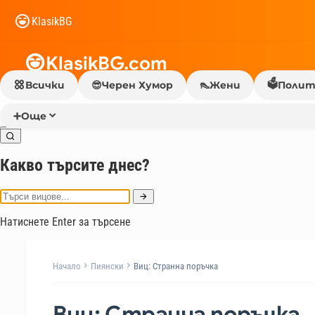
KlasikBG
KlasikBG.com
🗳️
Всички
😎
Черен Хумор
👠
Жени
Полит
➕
Още
Какво търсите днес?
Натиснете Enter за търсене
Начало
Пиянски
Виц: Странна поръчка
Виц: Странна поръчка