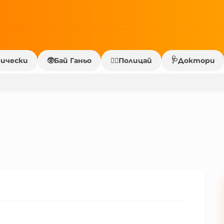
🩺
ически
🥸
Бай Ганьо
Полицай
Доктори
👮‍♂️