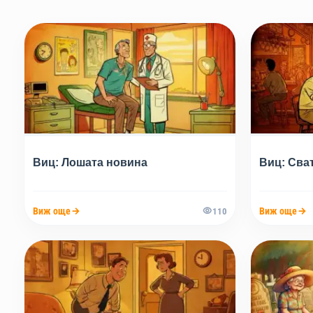
Виц: Лошата новина
Виц: Сва
Виж още
Виж още
110