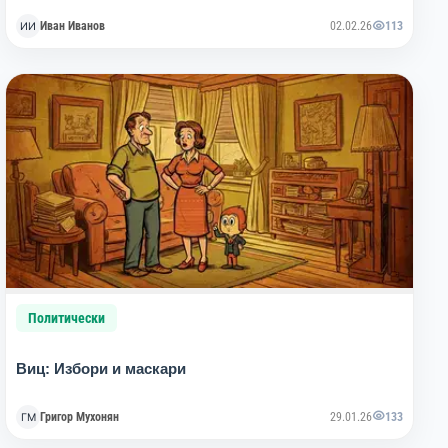
Иван Иванов
02.02.26
113
Политически
Виц: Избори и маскари
Григор Мухонян
29.01.26
133