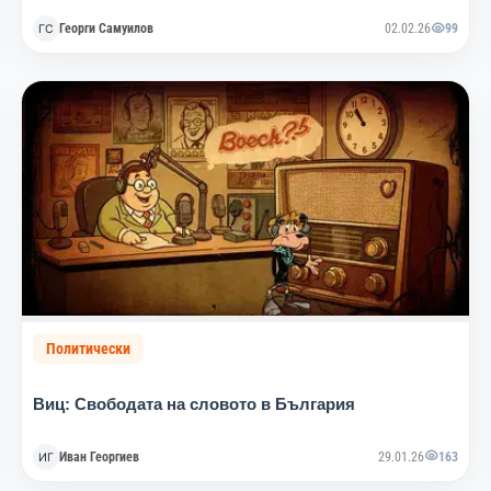
Георги Самуилов
02.02.26
99
Политически
Виц: Свободата на словото в България
Иван Георгиев
29.01.26
163