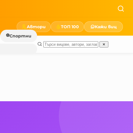
Автори
ТОП 100
Кажи виц
⚽
Спортни