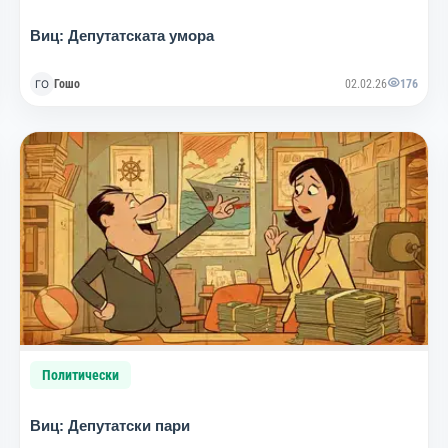
Виц: Депутатската умора
Гошо
02.02.26
176
Политически
Виц: Депутатски пари