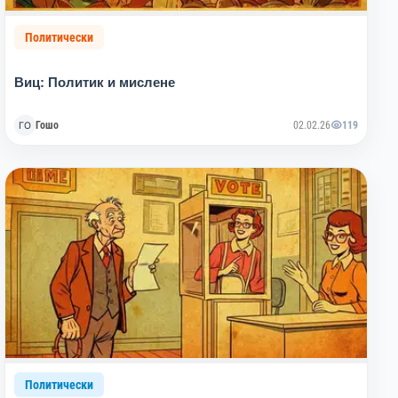
Политически
Виц: Политик и мислене
Гошо
02.02.26
119
Политически