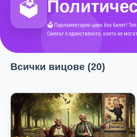
Политиче
🗳️
🗳️ Парламентарен цирк без билет! Топ
Смехът е единственото, което не могат
Всички вицове (20)