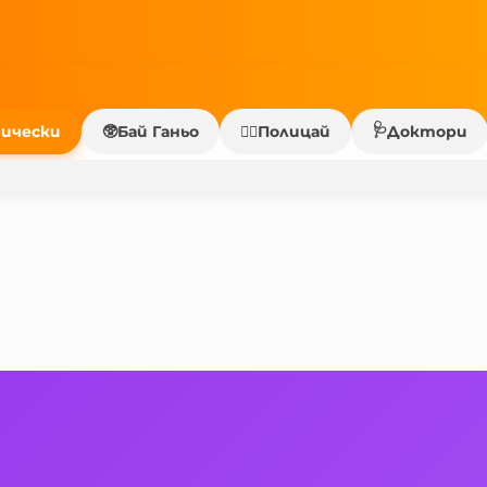
🩺
ически
🥸
Бай Ганьо
Полицай
Доктори
👮‍♂️