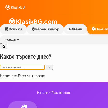
KlasikBG
KlasikBG.com
🗳️
Всички
😎
Черен Хумор
👠
Жени
Полит
➕
Още
Какво търсите днес?
Натиснете Enter за търсене
Начало
Политически