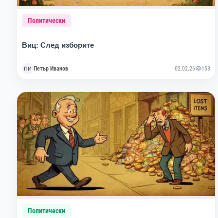
Политически
Виц: След изборите
Петър Иванов
02.02.26
153
Политически