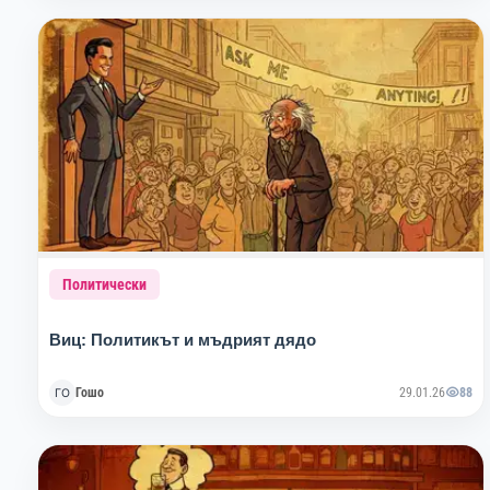
Политически
Виц: Политикът и мъдрият дядо
Гошо
29.01.26
88