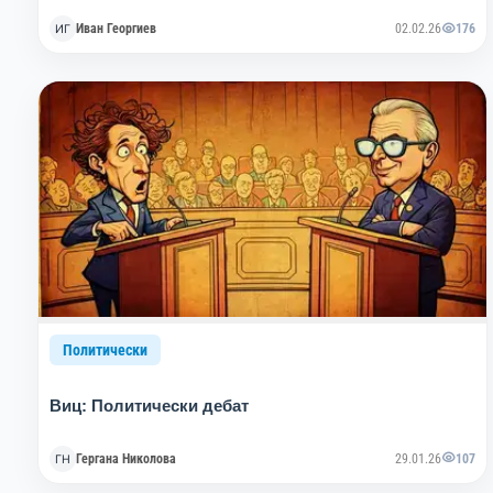
Иван Георгиев
02.02.26
176
Политически
Виц: Политически дебат
Гергана Николова
29.01.26
107