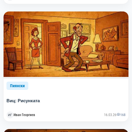
Пиянски
Виц: Рисунката
Иван Георгиев
16.03.26
168