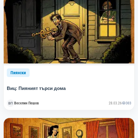
Пиянски
Виц: Пияният търси дома
Веселин Пешов
28.03.26
303