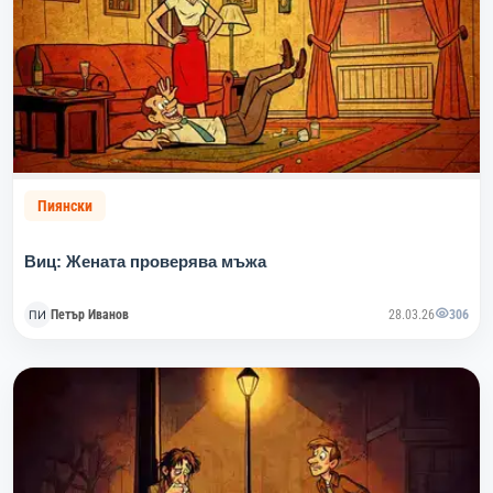
Пиянски
Виц: Жената проверява мъжа
Петър Иванов
28.03.26
306