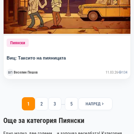
Пиянски
Виц: Таксито на пияницата
Веселин Пешов
11.03.26
134
...
1
2
3
5
НАПРЕД
Още за категория Пиянски
Едно малко, две големи... и започва веселбата! Категория