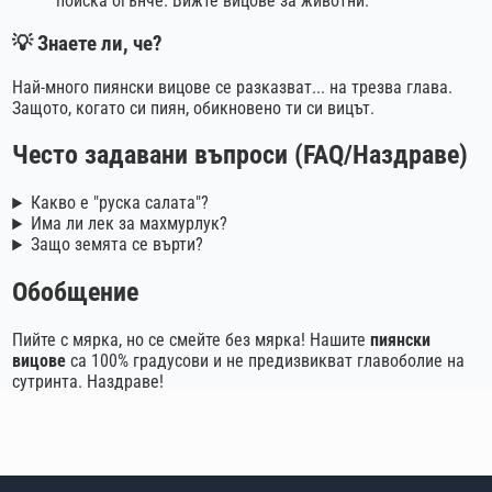
поиска огънче. Вижте
вицове за животни
.
💡 Знаете ли, че?
Най-много пиянски вицове се разказват... на трезва глава.
Защото, когато си пиян, обикновено ти си вицът.
Често задавани въпроси (FAQ/Наздраве)
Какво е "руска салата"?
Има ли лек за махмурлук?
Защо земята се върти?
Обобщение
Пийте с мярка, но се смейте без мярка! Нашите
пиянски
вицове
са 100% градусови и не предизвикват главоболие на
сутринта. Наздраве!