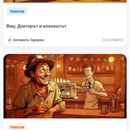
Пиянски
Виц: Докторът и алкохолът
Антоанета Тодорова
16.03.26
157
Пиянски