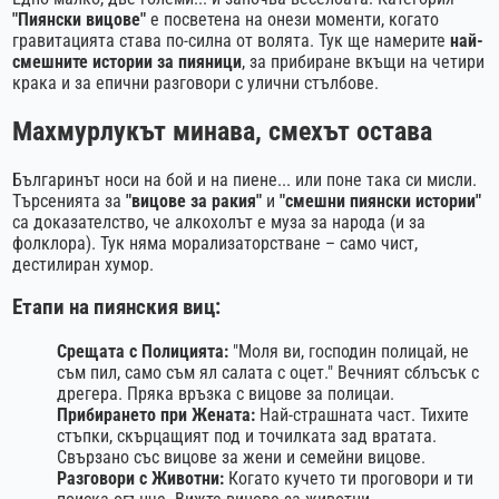
"Пиянски вицове"
е посветена на онези моменти, когато
гравитацията става по-силна от волята. Тук ще намерите
най-
смешните истории за пияници
, за прибиране вкъщи на четири
крака и за епични разговори с улични стълбове.
Махмурлукът минава, смехът остава
Българинът носи на бой и на пиене... или поне така си мисли.
Търсенията за
"вицове за ракия"
и
"смешни пиянски истории"
са доказателство, че алкохолът е муза за народа (и за
фолклора). Тук няма морализаторстване – само чист,
дестилиран хумор.
Етапи на пиянския виц:
Срещата с Полицията:
"Моля ви, господин полицай, не
съм пил, само съм ял салата с оцет." Вечният сблъсък с
дрегера. Пряка връзка с
вицове за полицаи
.
Прибирането при Жената:
Най-страшната част. Тихите
стъпки, скърцащият под и точилката зад вратата.
Свързано със
вицове за жени
и
семейни вицове
.
Разговори с Животни:
Когато кучето ти проговори и ти