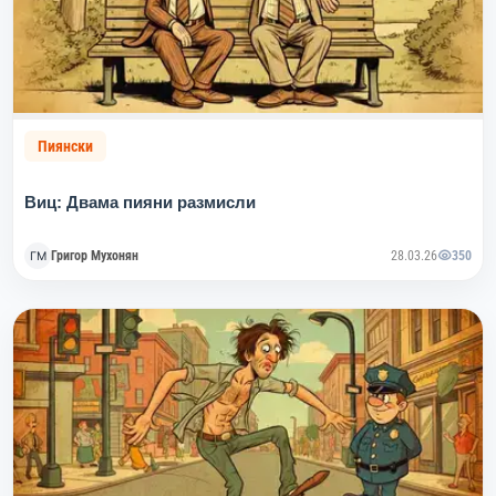
Пиянски
Виц: Двама пияни размисли
Григор Мухонян
28.03.26
350