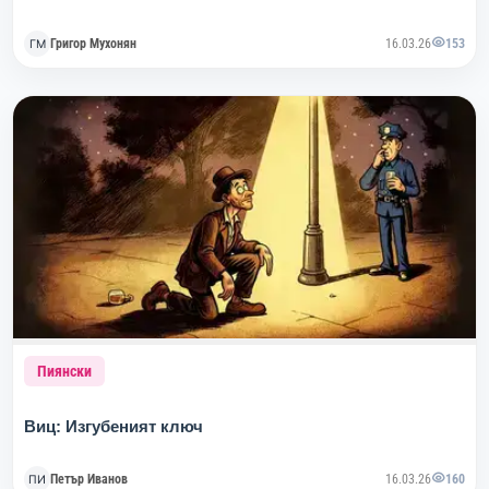
Григор Мухонян
16.03.26
153
Пиянски
Виц: Изгубеният ключ
Петър Иванов
16.03.26
160