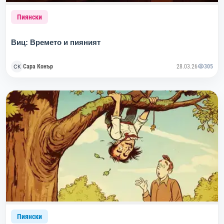
Пиянски
Виц: Времето и пияният
Сара Конър
28.03.26
305
Пиянски