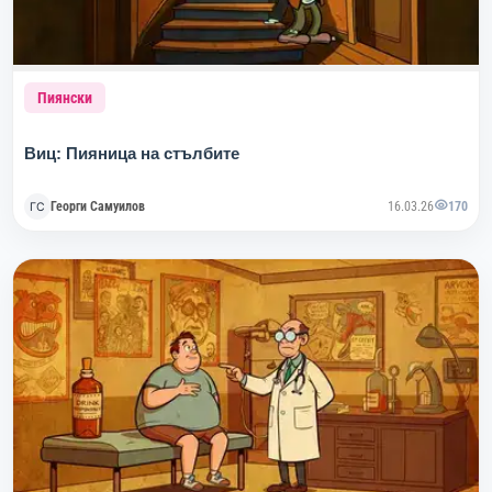
Пиянски
Виц: Пияница на стълбите
Георги Самуилов
16.03.26
170