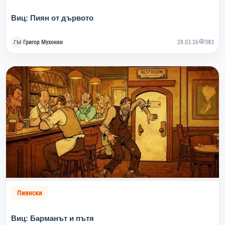
Виц: Пиян от дървото
Григор Мухонян
28.03.26
383
Пиянски
Виц: Барманът и пътя