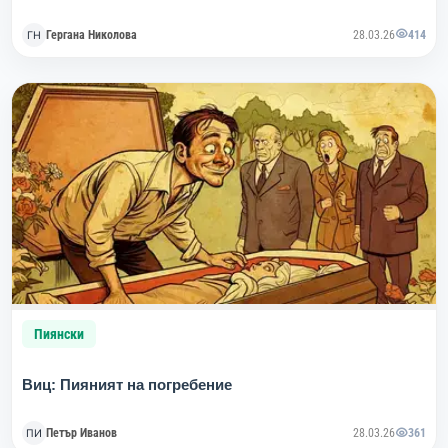
Гергана Николова
28.03.26
414
Пиянски
Виц: Пияният на погребение
Петър Иванов
28.03.26
361