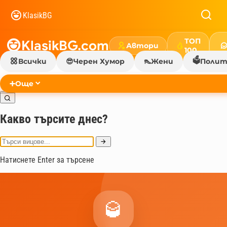
KlasikBG
ТОП
KlasikBG.com
Автори
100
🗳️
Всички
😎
Черен Хумор
👠
Жени
Полит
➕
Още
Какво търсите днес?
Натиснете Enter за търсене
🥃