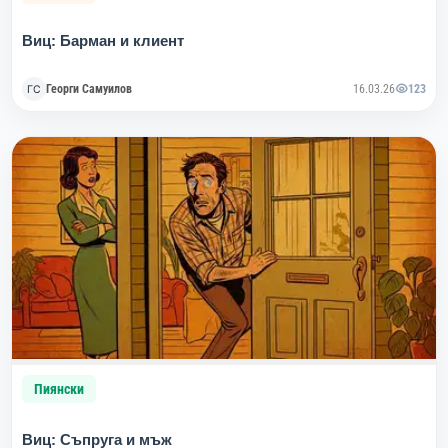
Виц: Барман и клиент
Георги Самуилов
16.03.26
123
Пиянски
Виц: Съпруга и мъж