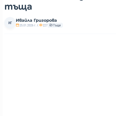
тъща
Ивайла Григорова
ИГ
25.01.2026 г. г.
227
Тъщи