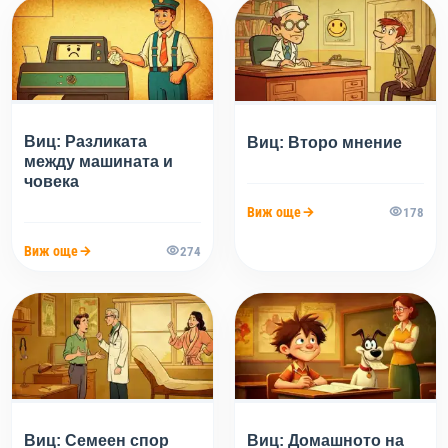
Виц: Разликата
Виц: Второ мнение
между машината и
човека
Виж още
178
Виж още
274
Виц: Семеен спор
Виц: Домашното на