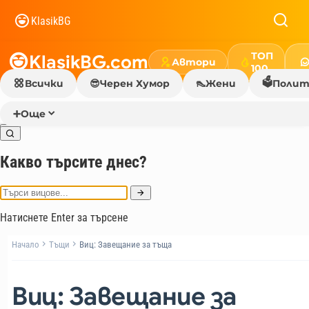
KlasikBG
ТОП
KlasikBG.com
Автори
100
🗳️
Всички
😎
Черен Хумор
👠
Жени
Полит
➕
Още
Какво търсите днес?
Натиснете Enter за търсене
Начало
Тъщи
Виц: Завещание за тъща
Виц: Завещание за