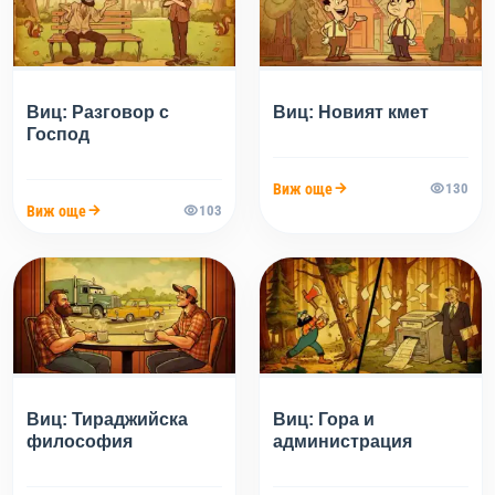
Виц: Разговор с
Виц: Новият кмет
Господ
Виж още
130
Виж още
103
Виц: Тираджийска
Виц: Гора и
философия
администрация