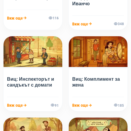
Иванчо
Виж още
116
Виж още
348
Виц: Инспекторът и
Виц: Комплимент за
сандъкът с домати
жена
Виж още
Виж още
91
185