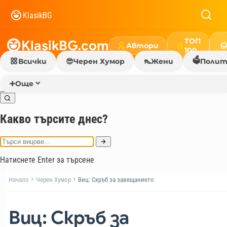
KlasikBG
ТОП
KlasikBG.com
Автори
100
🗳️
Всички
😎
Черен Хумор
👠
Жени
Полит
➕
Още
Какво търсите днес?
Натиснете Enter за търсене
Начало
Черен Хумор
Виц: Скръб за завещанието
Виц: Скръб за