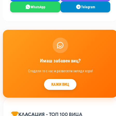
WhatsApp
Telegram
Имаш забавен виц?
Сподели го с нас и развесели хиляди хора!
КАЖИ ВИЦ
КЛАСАЦИЯ - ТОП 100 ВИЦА