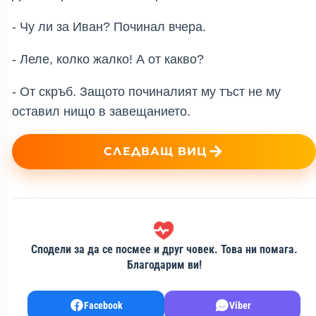
- Чу ли за Иван? Починал вчера.
- Леле, колко жалко! А от какво?
- От скръб. Защото починалият му тъст не му 
оставил нищо в завещанието.
СЛЕДВАЩ ВИЦ
Сподели за да се посмее и друг човек. Това ни помага.
Благодарим ви!
Facebook
Viber