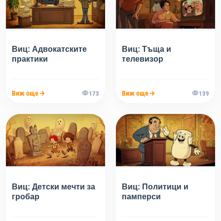
Виц: Адвокатските
Виц: Тъща и
практики
телевизор
Виж още
Виж още
173
139
Виц: Детски мечти за
Виц: Политици и
гробар
памперси