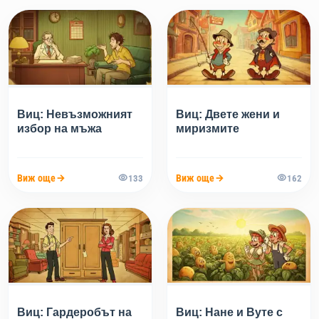
Виц: Невъзможният
Виц: Двете жени и
избор на мъжа
миризмите
Виж още
Виж още
133
162
Виц: Гардеробът на
Виц: Нане и Вуте с