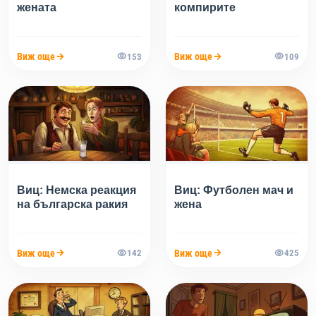
жената
компирите
Виж още
Виж още
153
109
Виц: Немска реакция
Виц: Футболен мач и
на българска ракия
жена
Виж още
Виж още
142
425