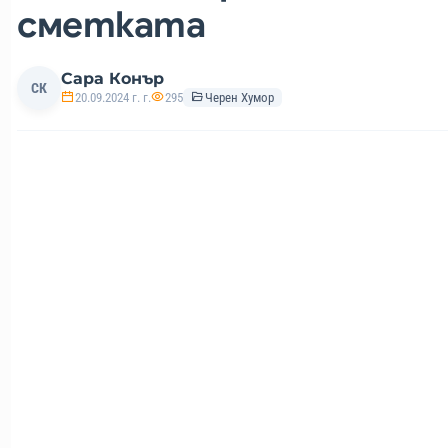
сметката
Сара Конър
СК
20.09.2024 г. г.
295
Черен Хумор