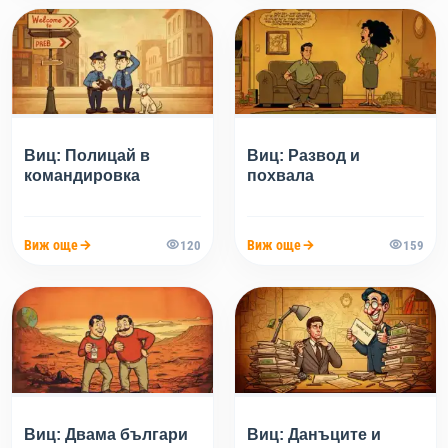
Виц: Полицай в
Виц: Развод и
командировка
похвала
Виж още
Виж още
120
159
Виц: Двама българи
Виц: Данъците и