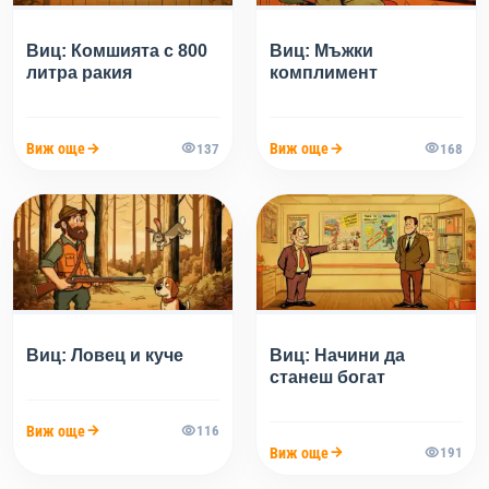
Виц: Комшията с 800
Виц: Мъжки
литра ракия
комплимент
Виж още
Виж още
137
168
Виц: Ловец и куче
Виц: Начини да
станеш богат
Виж още
116
Виж още
191