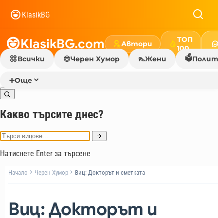
KlasikBG
ТОП
KlasikBG.com
Автори
100
🗳️
Всички
😎
Черен Хумор
👠
Жени
Полит
➕
Още
Какво търсите днес?
Натиснете Enter за търсене
Начало
Черен Хумор
Виц: Докторът и сметката
Виц: Докторът и