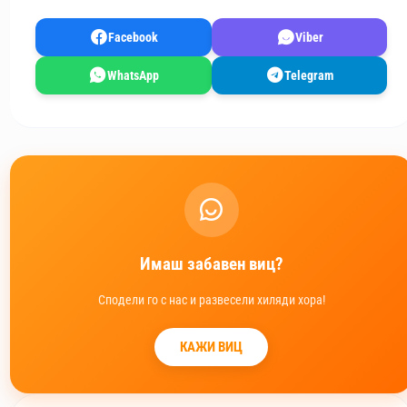
Facebook
Viber
WhatsApp
Telegram
Имаш забавен виц?
Сподели го с нас и развесели хиляди хора!
КАЖИ ВИЦ