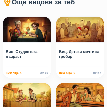
Още вицове за теб
Виц: Студентска
Виц: Детски мечти за
възраст
гробар
Виж още
Виж още
125
106