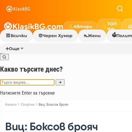
KlasikBG
ТОП
KlasikBG.com
Автори
100
🗳️
Всички
😎
Черен Хумор
👠
Жени
Полит
➕
Още
Какво търсите днес?
Натиснете Enter за търсене
Начало
Спортни
Виц: Боксов брояч
Виц: Боксов брояч