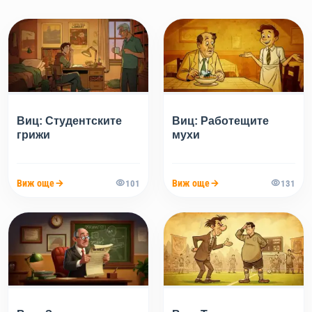
Виц: Студентските
Виц: Работещите
грижи
мухи
Виж още
Виж още
101
131