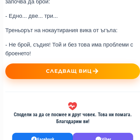
започва да брои:
- Едно... две... три...
Треньорът на нокаутирания вика от ъгъла:
- Не брой, съдия! Той и без това има проблеми с 
броенето!
СЛЕДВАЩ ВИЦ
Сподели за да се посмее и друг човек. Това ни помага.
Благодарим ви!
Facebook
Viber