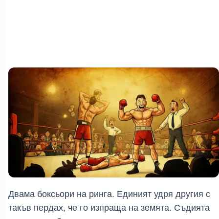
Двама боксьори на ринга. Единият удря другия с 
такъв пердах, че го изпраща на земята. Съдията 