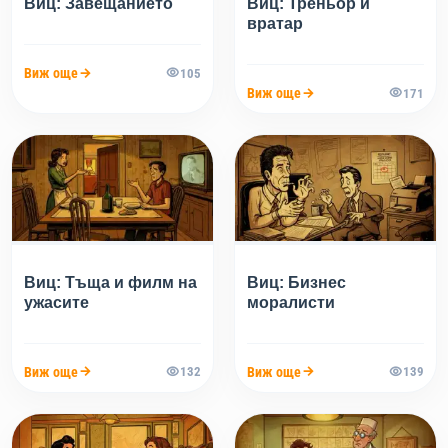
Виц: Завещанието
Виц: Треньор и
вратар
Виж още
105
Виж още
171
Виц: Тъща и филм на
Виц: Бизнес
ужасите
моралисти
Виж още
Виж още
132
139