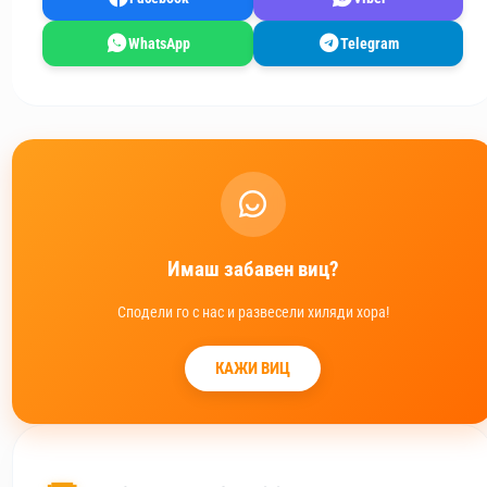
WhatsApp
Telegram
Имаш забавен виц?
Сподели го с нас и развесели хиляди хора!
КАЖИ ВИЦ