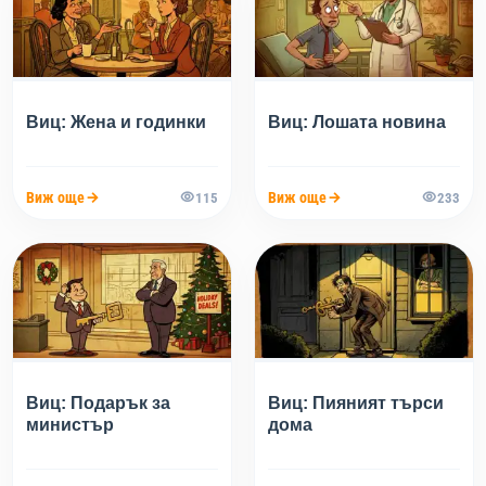
Виц: Жена и годинки
Виц: Лошата новина
Виж още
Виж още
115
233
Виц: Подарък за
Виц: Пияният търси
министър
дома